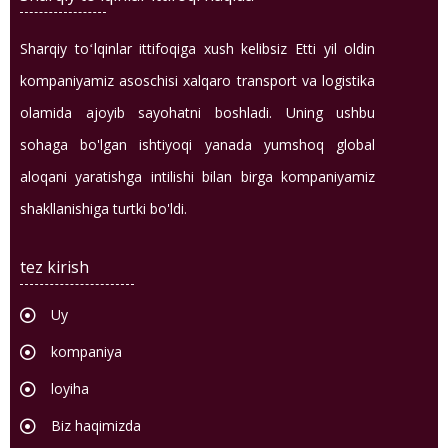
Sharqiy toʻlqinlar ittifoqiga xush kelibsiz Etti yil oldin
kompaniyamiz asoschisi xalqaro transport va logistika
olamida ajoyib sayohatni boshladi. Uning ushbu
sohaga bo'lgan ishtiyoqi yanada yumshoq global
aloqani yaratishga intilishi bilan birga kompaniyamiz
shakllanishiga turtki bo'ldi.
tez kirish
Uy
kompaniya
loyiha
Biz haqimizda