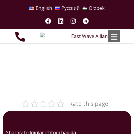
English
Русский
Oʻzbek
Rate this page
Sharqiy to'lqinlar ittifoqi haqida